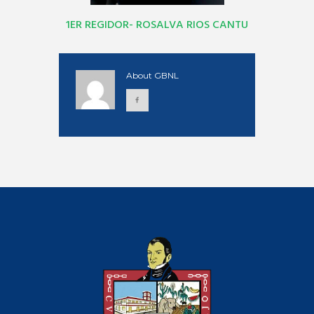
1ER REGIDOR- ROSALVA RIOS CANTU
About
GBNL