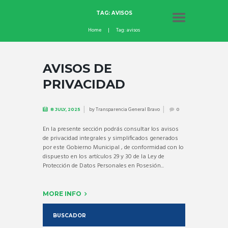
TAG: AVISOS
Home
Tag: avisos
AVISOS DE
PRIVACIDAD
by
Transparencia General Bravo
8 JULY, 2025
0
En la presente sección podrás consultar los avisos
de privacidad integrales y simplificados generados
por este Gobierno Municipal , de conformidad con lo
dispuesto en los artículos 29 y 30 de la Ley de
Protección de Datos Personales en Posesión...
MORE INFO
BUSCADOR